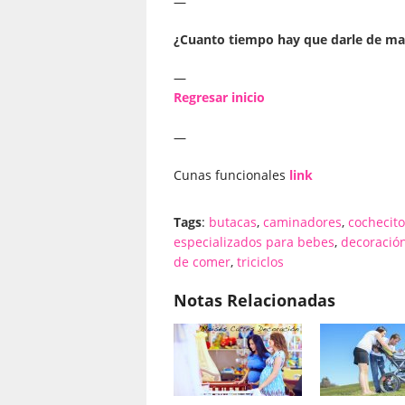
—
¿Cuanto tiempo hay que darle de m
—
Regresar inicio
—
Cunas funcionales
link
Tags
:
butacas
,
caminadores
,
cochecito
especializados para bebes
,
decoració
de comer
,
triciclos
Notas Relacionadas