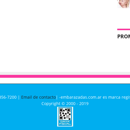
PRO
4856-7200 |
Email de contacto
| -embarazadas.com.ar es marca regi
Copyright © 2000 - 2019