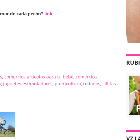
amar de cada pecho?
link
RUB
s
,
comercios articulos para tu bebé
,
comercios
n
,
juguetes estimuladores
,
puericultura
,
rodados
,
sillitas
VZ L