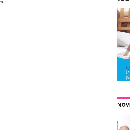
ra
NOV