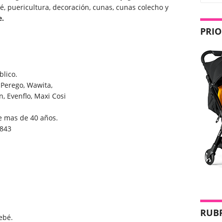
é, puericultura, decoración, cunas, cunas colecho y
e.
PRIO
blico.
g-Perego, Wawita,
n, Evenflo, Maxi Cosi
e mas de 40 años.
4843
RUB
ebé.