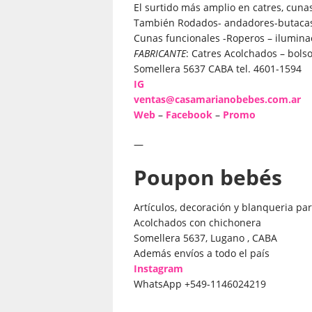
El surtido más amplio en catres, cunas
También Rodados- andadores-butacas 
Cunas funcionales -Roperos – ilumina
FABRICANTE
: Catres Acolchados – bols
Somellera 5637 CABA tel. 4601-1594
IG
ventas@casamarianobebes.com.ar
Web
–
Facebook
–
Promo
—
Poupon bebés
Artículos, decoración y blanqueria pa
Acolchados con chichonera
Somellera 5637, Lugano , CABA
Además envíos a todo el país
Instagram
WhatsApp +549-1146024219